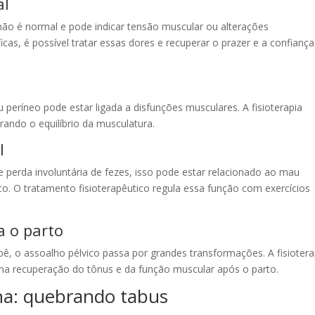
al
não é normal e pode indicar tensão muscular ou alterações
cas, é possível tratar essas dores e recuperar o prazer e a confianç
 períneo pode estar ligada a disfunções musculares. A fisioterapia
rando o equilíbrio da musculatura.
l
 perda involuntária de fezes, isso pode estar relacionado ao mau
. O tratamento fisioterapêutico regula essa função com exercícios
a o parto
, o assoalho pélvico passa por grandes transformações. A fisiotera
 na recuperação do tônus e da função muscular após o parto.
ina: quebrando tabus