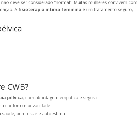
mo não deve ser considerado “normal”. Muitas mulheres convivem com
rmação. A
fisioterapia íntima feminina
é um tratamento seguro,
pélvica
are CWB?
pia pélvica
, com abordagem empática e segura
eu conforto e privacidade
saúde, bem-estar e autoestima