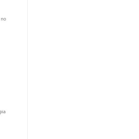
a no
pia