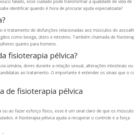
 pouco falado, esse cuidado pode transformar a qualidade de vida de
abe identificar quando é hora de procurar ajuda especializada?
a?
ção e tratamento de disfunções relacionadas aos músculos do assoal
rgãos como bexiga, útero e intestino. Também chamada de fisiotera
mulheres quanto para homens.
 fisioterapia pélvica?
a urinária, dores durante a relação sexual, alterações intestinais ou
andidatas ao tratamento. O importante é entender os sinais que o c
a de fisioterapia pélvica
ada ou ao fazer esforço físico, esse é um sinal claro de que os múscul
ados. A fisioterapia pélvica ajuda a recuperar o controle e a força