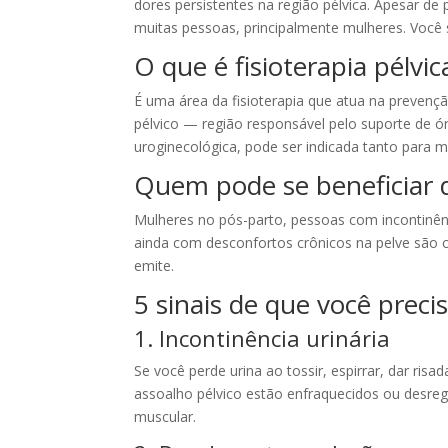
dores persistentes na região pélvica. Apesar de
muitas pessoas, principalmente mulheres. Você s
O que é fisioterapia pélvic
É uma área da fisioterapia que atua na preven
pélvico — região responsável pelo suporte de ó
uroginecológica, pode ser indicada tanto para 
Quem pode se beneficiar da
Mulheres no pós-parto, pessoas com incontinênci
ainda com desconfortos crônicos na pelve são c
emite.
5 sinais de que você precis
1. Incontinência urinária
Se você perde urina ao tossir, espirrar, dar ris
assoalho pélvico estão enfraquecidos ou desregul
muscular.